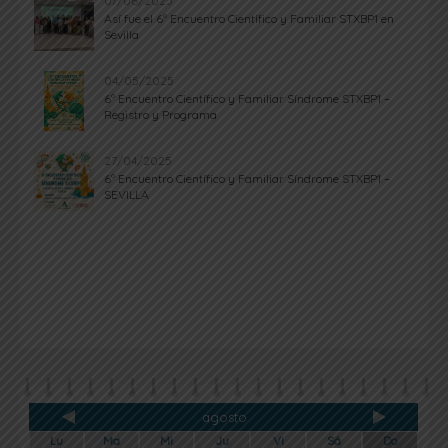
07/06/2025
Así fue el 6º Encuentro Científico y Familiar STXBP1 en
Sevilla
04/05/2025
6º Encuentro Científico y Familiar Síndrome STXBP1 –
Registro y Programa
27/04/2025
6º Encuentro Científico y Familiar Síndrome STXBP1 –
SEVILLA
agosto
Lu
Ma
Mi
Ju
Vi
Sá
Do