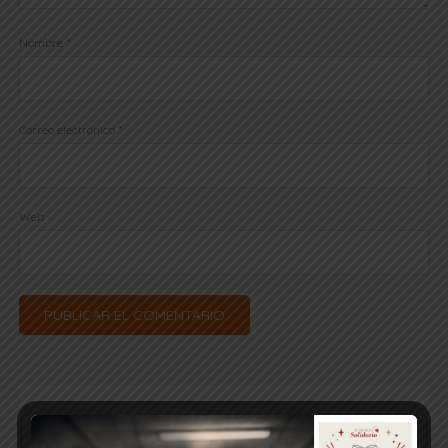
Nombre
*
Correo electrónico
*
Web