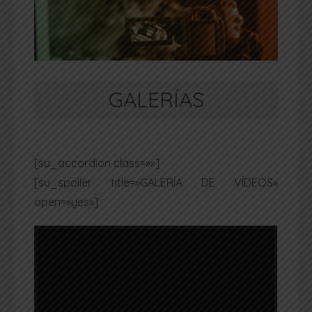
GALERÍAS
[su_accordion class=»»]
[su_spoiler title=»GALERÍA DE VÍDEOS»
open=»yes»]