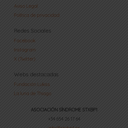
Aviso Legal
Política de privacidad
Redes Sociales
Facebook
Instagram
X (Twitter)
Webs destacadas
Fundación Lukiss
La luna de Thiago
ASOCIACIÓN SÍNDROME STXBP1
‪+34 654 26 17 64‬
info@stxbp1.es