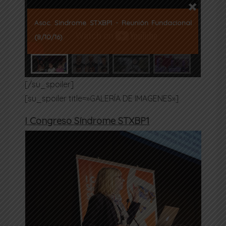
Asoc. Sindrome STXBP1 - Reunión Fundacional
(8/10/16)
[/su_spoiler]
[su_spoiler title=»GALERÍA DE IMAGENES»]
I Congreso Síndrome STXBP1