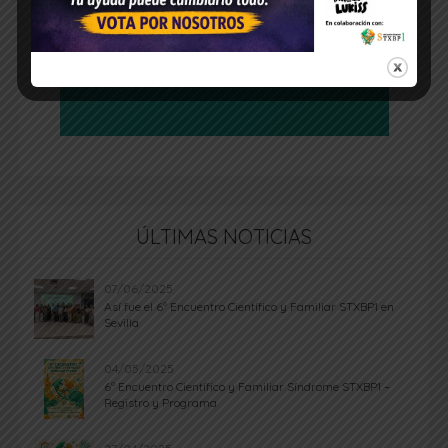
ÚLTIMAS NOTICIAS
07/06/2025
Así fue el 6º Encuentro Científico y Familiar STXBP1 en
Sevilla
04/05/2025
6º Encuentro Científico y Familiar Síndrome STXBP1 –
Registro y Programa