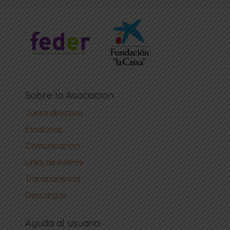
Sobre la Asociación
Junta directiva
Estatutos
Comunicación
Links de interés
Transparencia
Descargas
Ayuda al usuario