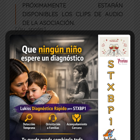
PRÓXIMAMENTE ESTARÁN
DISPONIBLES LOS CLIPS DE AUDIO
DE LA ASOCIACIÓN.
[/su_spoiler]
[/su_accordion]