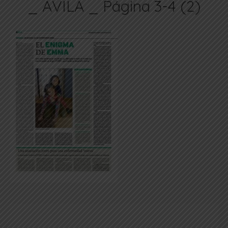
_ ÁVILA _ Página 3-4 (2)