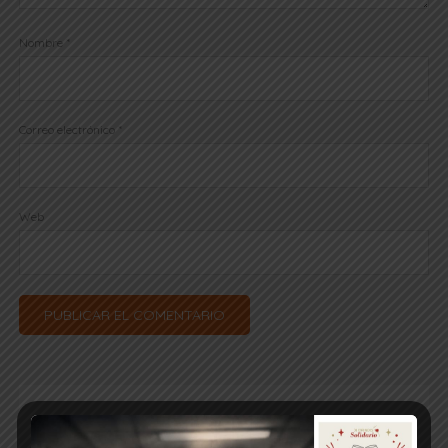
Nombre
*
Correo electrónico
*
Web