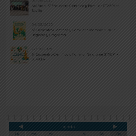
07/06/2025
Así fue el 6º Encuentro Científico y Familiar STXBP1 en
Sevilla
04/05/2025
6º Encuentro Científico y Familiar Síndrome STXBP1 –
Registro y Programa
27/04/2025
6º Encuentro Científico y Familiar Síndrome STXBP1 –
SEVILLA
agosto
Lu
Ma
Mi
Ju
Vi
Sá
Do