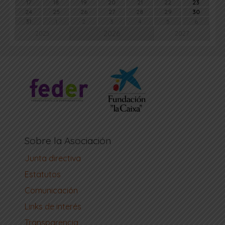
17
18
19
20
21
22
23
24
25
26
27
28
29
30
31
1
2
3
4
5
6
2026
2025
2027
Sobre la Asociación
Junta directiva
Estatutos
Comunicación
Links de interés
Transparencia