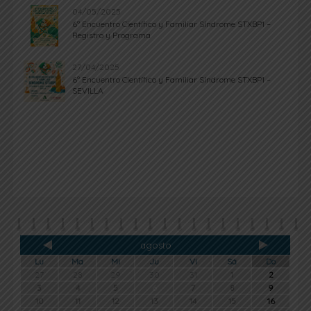
04/05/2025
6º Encuentro Científico y Familiar Síndrome STXBP1 –
Registro y Programa
27/04/2025
6º Encuentro Científico y Familiar Síndrome STXBP1 –
SEVILLA
agosto
Lu
Ma
Mi
Ju
Vi
Sá
Do
27
28
29
30
31
1
2
3
4
5
6
7
8
9
10
11
12
13
14
15
16