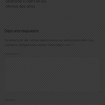
síndrome STXBP1 en los
últimos dos años
Deja una respuesta
Tu dirección de correo electrónico no será publicada.
Los
campos obligatorios están marcados con
*
Comentario
*
Nombre
*