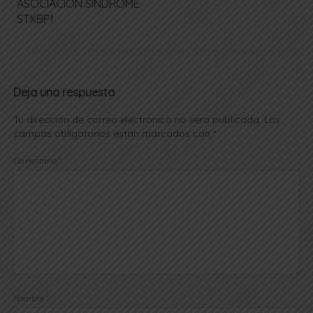
ASOCIACIÓN SÍNDROME
STXBP1
Deja una respuesta
Tu dirección de correo electrónico no será publicada.
Los
campos obligatorios están marcados con
*
Comentario
*
Nombre
*