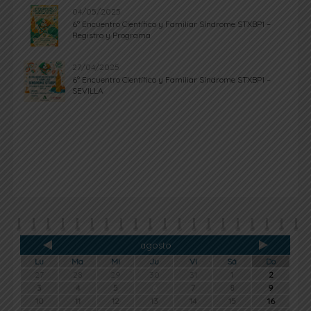
04/05/2025
6º Encuentro Científico y Familiar Síndrome STXBP1 –
Registro y Programa
27/04/2025
6º Encuentro Científico y Familiar Síndrome STXBP1 –
SEVILLA
agosto
Lu
Ma
Mi
Ju
Vi
Sá
Do
27
28
29
30
31
1
2
3
4
5
6
7
8
9
10
11
12
13
14
15
16