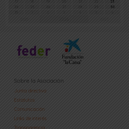
17
18
19
20
21
22
23
24
25
26
27
28
29
30
31
1
2
3
4
5
6
2026
2025
2027
Sobre la Asociación
Junta directiva
Estatutos
Comunicación
Links de interés
Transparencia