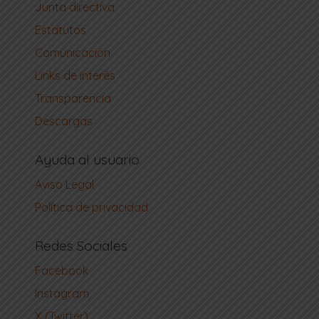
Junta directiva
Estatutos
Comunicación
Links de interés
Transparencia
Descargas
Ayuda al usuario
Aviso Legal
Política de privacidad
Redes Sociales
Facebook
Instagram
X (Twitter)