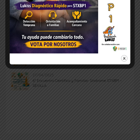
ÚLTIMAS NOTICIAS
07/06/2025
Así fue el 6º Encuentro Científico y Familiar STXBP1 en
Sevilla
04/05/2025
6º Encuentro Científico y Familiar Síndrome STXBP1 –
Registro y Programa
27/04/2025
6º Encuentro Científico y Familiar Síndrome STXBP1 –
SEVILLA