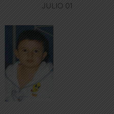
JULIO 01