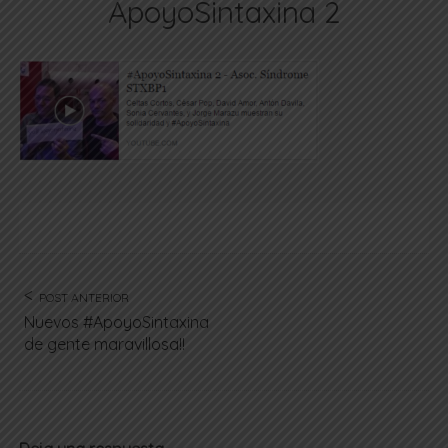
ApoyoSintaxina 2
POST ANTERIOR
Nuevos #ApoyoSintaxina
de gente maravillosa!!