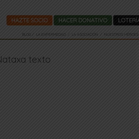
HAZTE SOCIO
HACER DONATIVO
LOTERÍ
BLOG
LA ENFERMEDAD
LA ASOCIACIÓN
NUESTROS HÉROES
Nataxa texto