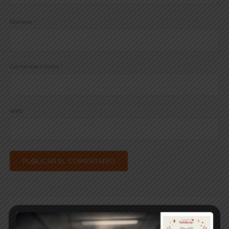
Nombre
*
Correo electrónico
*
Web