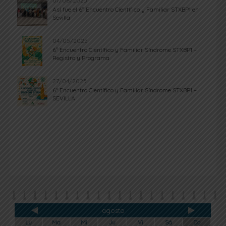
07/06/2025
Así fue el 6º Encuentro Científico y Familiar STXBP1 en
Sevilla
04/05/2025
6º Encuentro Científico y Familiar Síndrome STXBP1 –
Registro y Programa
27/04/2025
6º Encuentro Científico y Familiar Síndrome STXBP1 –
SEVILLA
agosto
Lu
Ma
Mi
Ju
Vi
Sá
Do