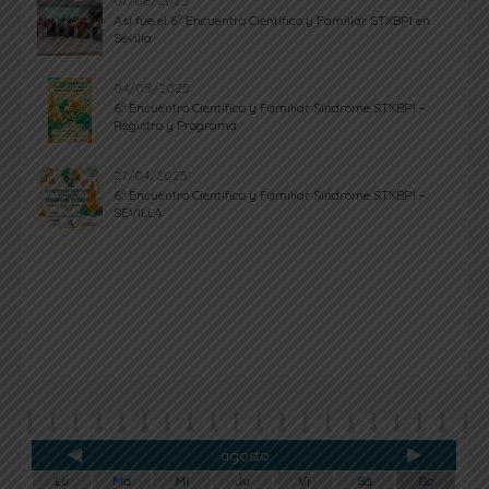
07/06/2025
Así fue el 6º Encuentro Científico y Familiar STXBP1 en
Sevilla
04/05/2025
6º Encuentro Científico y Familiar Síndrome STXBP1 –
Registro y Programa
27/04/2025
6º Encuentro Científico y Familiar Síndrome STXBP1 –
SEVILLA
agosto
Lu
Ma
Mi
Ju
Vi
Sá
Do