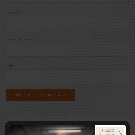
Nombre
*
Correo electrónico
*
Web