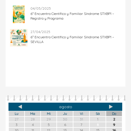
04/05/2025
6º Encuentro Científico y Familiar Síndrome STXBP1 –
Registro y Programa
27/04/2025
6º Encuentro Científico y Familiar Síndrome STXBP1 –
SEVILLA
agosto
Lu
Ma
Mi
Ju
Vi
Sá
Do
27
28
29
30
31
1
2
3
4
5
6
7
8
9
10
11
12
13
14
15
16