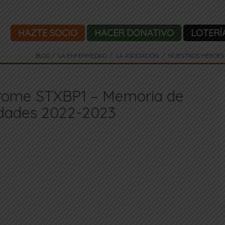
HAZTE SOCIO
HACER DONATIVO
LOTERÍ
BLOG
LA ENFERMEDAD
LA ASOCIACIÓN
NUESTROS HÉROES
drome STXBP1 – Memoria de
idades 2022-2023