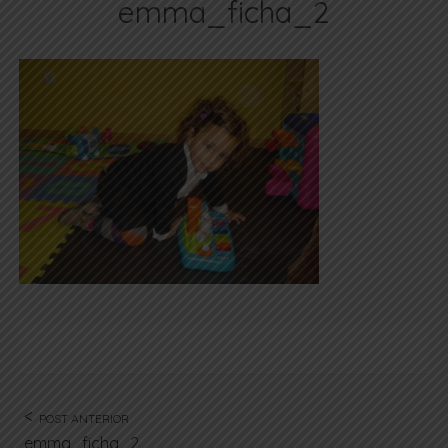
emma_ficha_2
POST ANTERIOR
emma_ficha_2