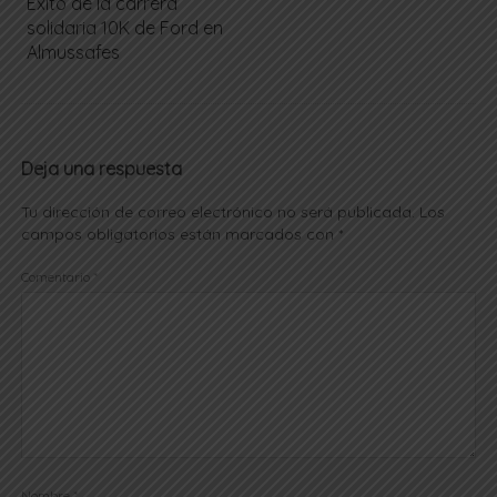
Éxito de la carrera
solidaria 10K de Ford en
Almussafes
Deja una respuesta
Tu dirección de correo electrónico no será publicada.
Los
campos obligatorios están marcados con
*
Comentario
*
Nombre
*