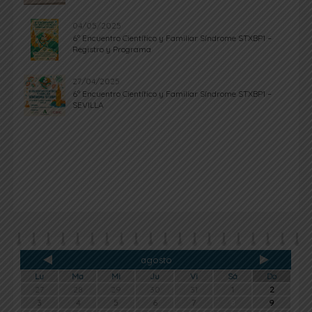
04/05/2025
6º Encuentro Científico y Familiar Síndrome STXBP1 –
Registro y Programa
27/04/2025
6º Encuentro Científico y Familiar Síndrome STXBP1 –
SEVILLA
agosto
Lu
Ma
Mi
Ju
Vi
Sá
Do
27
28
29
30
31
1
2
3
4
5
6
7
8
9