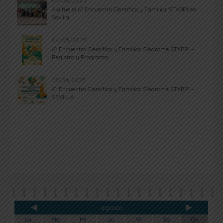
07/06/2025
Así fue el 6º Encuentro Científico y Familiar STXBP1 en
Sevilla
04/05/2025
6º Encuentro Científico y Familiar Síndrome STXBP1 –
Registro y Programa
27/04/2025
6º Encuentro Científico y Familiar Síndrome STXBP1 –
SEVILLA
agosto
Lu
Ma
Mi
Ju
Vi
Sá
Do