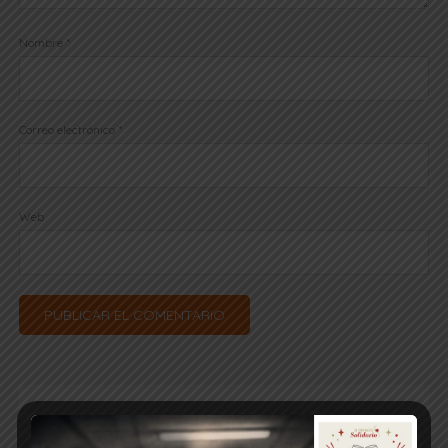
Nombre
*
Correo electrónico
*
Web