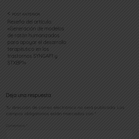
POST ANTERIOR
Reseña del artículo:
«Generación de modelos
de ratón humanizados
para apoyar el desarrollo
terapéutico en los
trastornos SYNGAP1 y
STXBP1»
Deja una respuesta
Tu dirección de correo electrónico no será publicada.
Los
campos obligatorios están marcados con
*
Comentario
*