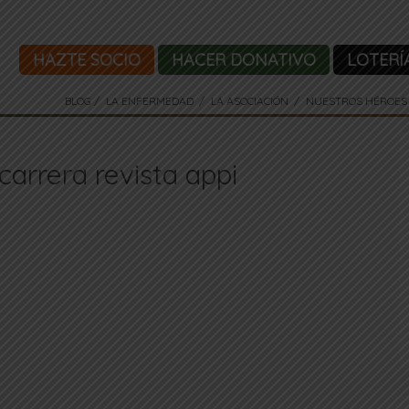
HAZTE SOCIO
HACER DONATIVO
LOTERÍ
BLOG
LA ENFERMEDAD
LA ASOCIACIÓN
NUESTROS HÉROES
 carrera revista appi