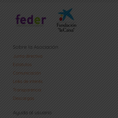
Sobre la Asociación
Junta directiva
Estatutos
Comunicación
Links de interés
Transparencia
Descargas
Ayuda al usuario