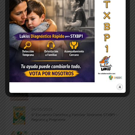
ÚLTIMAS NOTICIAS
07/06/2025
Así fue el 6º Encuentro Científico y Familiar STXBP1 en
Sevilla
04/05/2025
6º Encuentro Científico y Familiar Síndrome STXBP1 –
Registro y Programa
27/04/2025