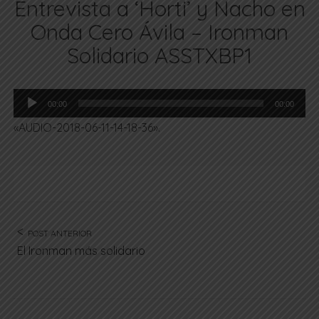
Entrevista a ‘Horti’ y Nacho en
Onda Cero Ávila – Ironman
Solidario ASSTXBP1
Reproductor
00:00
00:00
de
«AUDIO-2018-06-11-14-18-36».
audio
POST ANTERIOR
El Ironman más solidario