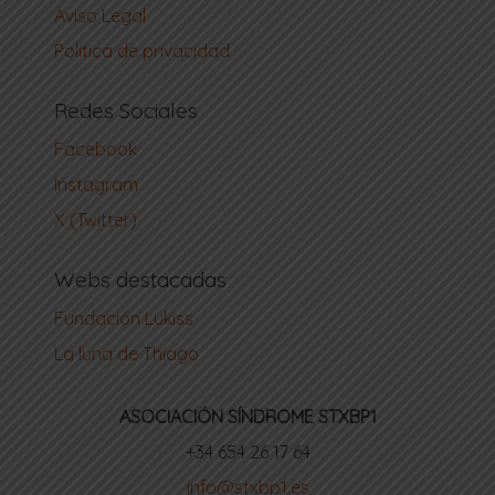
Aviso Legal
Política de privacidad
Redes Sociales
Facebook
Instagram
X (Twitter)
Webs destacadas
Fundación Lukiss
La luna de Thiago
ASOCIACIÓN SÍNDROME STXBP1
‪+34 654 26 17 64‬
info@stxbp1.es