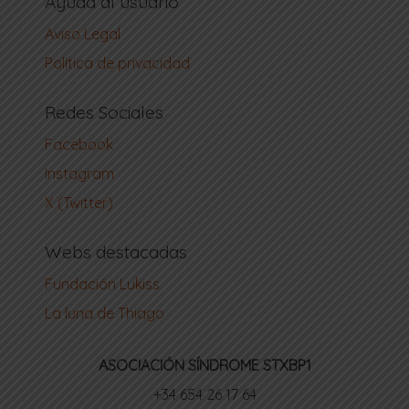
Ayuda al usuario
Aviso Legal
Política de privacidad
Redes Sociales
Facebook
Instagram
X (Twitter)
Webs destacadas
Fundación Lukiss
La luna de Thiago
ASOCIACIÓN SÍNDROME STXBP1
‪+34 654 26 17 64‬