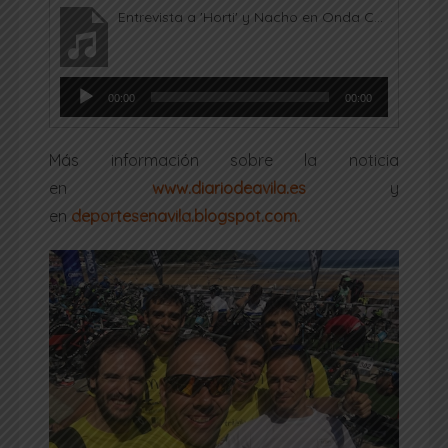
Entrevista a 'Horti' y Nacho en Onda Cero Ávila - Ironman Solidario ASSTXBP1
Reproductor
00:00
00:00
de
audio
Más información sobre la noticia
en
www.diariodeavila.es
y
en
deportesenavila.blogspot.com.