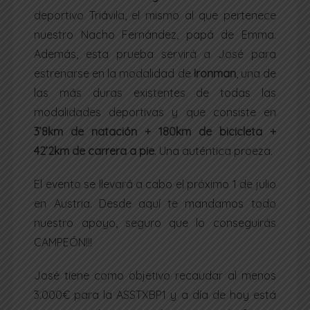
deportivo Triávila, el mismo al que pertenece
nuestro Nacho Fernández, papá de Emma.
Además, esta prueba servirá a José para
estrenarse en la modalidad de
Ironman
, una de
las más duras existentes de todas las
modalidades deportivas y que consiste en
3’8km de natación + 180km de bicicleta +
42’2km de carrera a pie
. Una auténtica proeza.
El evento se llevará a cabo el próximo 1 de julio
en Austria. Desde aquí te mandamos todo
nuestro apoyo, seguro que lo conseguirás
CAMPEÓN!!!
José tiene como objetivo recaudar al menos
3.000€ para la ASSTXBP1 y a día de hoy está