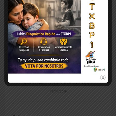
Programa II Jornadas Familiares Síndrome STXBP1 –
Burgos
09/10/2019
MEDIA MARATÓN ROCK `N` ROLL MADRID POR LA
INVESTIGACIÓN DEL SÍNDROME STXBP1
28/04/2019