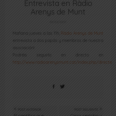
Entrevista en Ràdio
Arenys de Munt
01/02/2017
Mañana jueves a las 11h,
Ràdio Arenys de Munt
entrevista a dos papás y miembros de nuestra
asociación!
Podréis seguirlo en directo en
http://www.radioarenysmunt.cat/index.php/directe
POST ANTERIOR
POST SIGUIENTE
El científico que
Cinco sentidos y