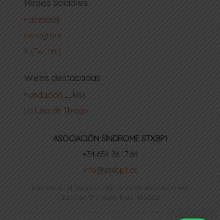
Redes Sociales
Facebook
Instagram
X (Twitter)
Webs destacadas
Fundación Lukiss
La luna de Thiago
ASOCIACIÓN SÍNDROME STXBP1
‪+34 654 26 17 64‬
info@stxbp1.es
Inscrita en el Registro Nacional de Asociaciones:
Sección 1ª / Núm. Nac. 612052