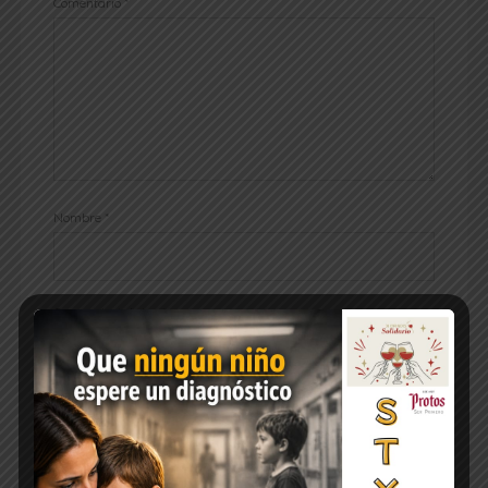
Comentario
*
Nombre
*
Correo electrónico
*
Web