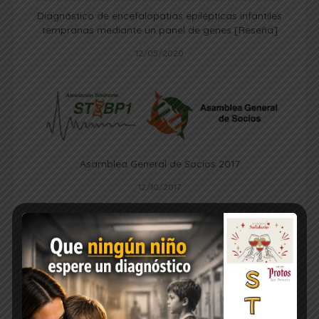
Diagnóstico de encefalopatías epilépticas infantiles
tempranas mediante un panel de genes [Reseña]
12/05/2020
Asamblea General de Socios 2017
12/10/2017
Deja una respuesta
Tu dirección de correo electrónico no será
publicada.
Los campos obligatorios están
marcados con
*