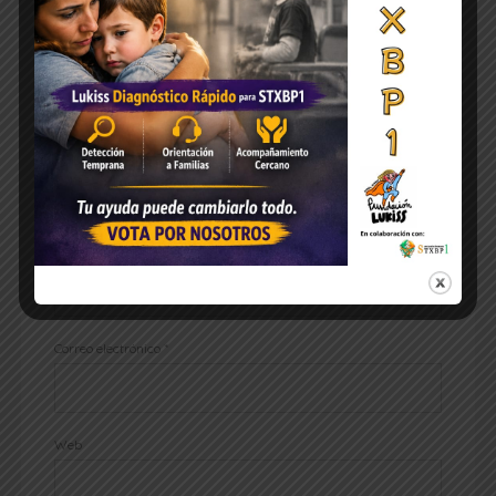
Comentario
*
Nombre
*
Correo electrónico
*
Web