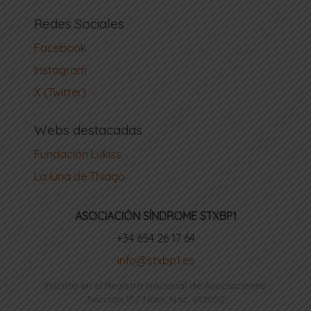
Redes Sociales
Facebook
Instagram
X (Twitter)
Webs destacadas
Fundación Lukiss
La luna de Thiago
ASOCIACIÓN SÍNDROME STXBP1
‪+34 654 26 17 64‬
info@stxbp1.es
Inscrita en el Registro Nacional de Asociaciones:
Sección 1ª / Núm. Nac. 612052