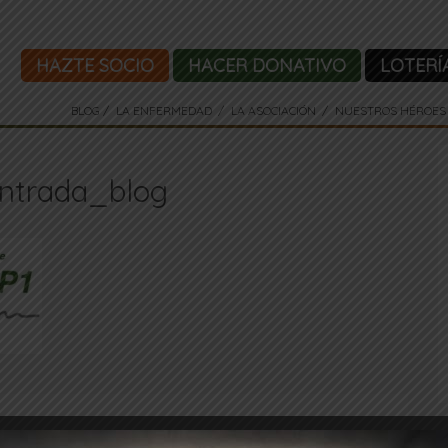
HAZTE SOCIO
HACER DONATIVO
LOTERÍ
BLOG
LA ENFERMEDAD
LA ASOCIACIÓN
NUESTROS HÉROES
ntrada_blog