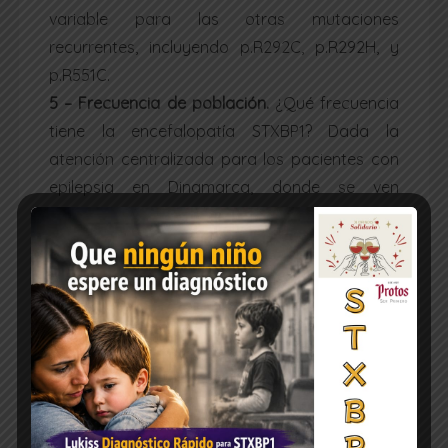
variable para las otras mutaciones
recurrentes, incluyendo p.R292C, p.R292H, y
p.R551C.
5 – Frecuencia de población
.
¿Qué frecuencia
tiene la encefalopatía STXBP1? Dada la
atención centralizada para los pacientes con
epilepsia en Dinamarca, donde se ven
prácticamente todos los niños con epilepsias
graves en un solo centro, somos capaces de
estimar las frecuencias de población de
epilepsias genéticas raras. Por ejemplo, la
frecuencia de la población para el Síndrome
de Dravet se estima que es
1: 22.000
. En
contraste con el fenotipo relativamente
homogéneo del Síndrome de Dravet, la
estimación de la encefalopatía STXBP1 es más