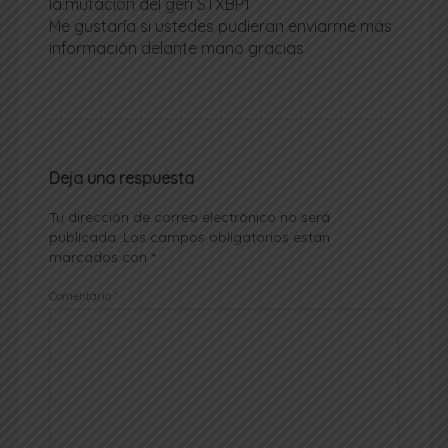
la.mutación del gen STXBP1
Me gustaría si ustedes pudieran enviarme más
información delante mano gracias
Deja una respuesta
Tu dirección de correo electrónico no será
publicada.
Los campos obligatorios están
marcados con
*
Comentario
*