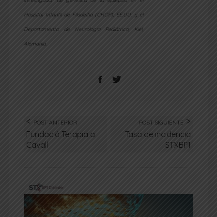
Hospital Infantil de Filadelfia (CHOP), EE.UU. y el
Departamento de Neurología Pediátrica, Kiel,
Alemania.
POST ANTERIOR
POST SIGUIENTE
Fundació Terapia a
Tasa de incidencia
Cavall
STXBP1