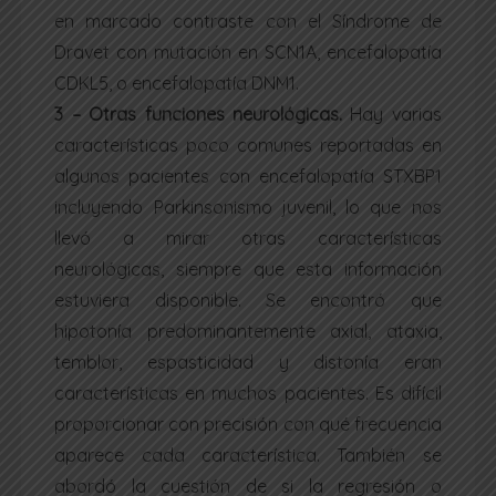
en marcado contraste con el Síndrome de
Dravet con mutación en SCN1A, encefalopatía
CDKL5, o encefalopatía DNM1.
3 – Otras funciones neurológicas.
Hay varias
características poco comunes reportadas en
algunos pacientes con encefalopatía STXBP1
incluyendo Parkinsonismo juvenil, lo que nos
llevó a mirar otras características
neurológicas, siempre que esta información
estuviera disponible. Se encontró que
hipotonía predominantemente axial, ataxia,
temblor, espasticidad y distonía eran
características en muchos pacientes. Es difícil
proporcionar con precisión con qué frecuencia
aparece cada característica. También se
abordó la cuestión de si la regresión o