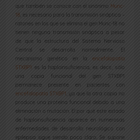
que también se conoce con el sinónimo
Munc-
18
, es necesario para la transmisión sináptica –
ratones en los que se elimina el gen Munc-18 no
tienen ninguna transmisión sináptica a pesar
de que la estructura del Sistema Nervioso
Central se desarrolla normalmente. El
mecanismo genético en la
encefalopatía
STXBP1
es la haploinsuficiencia, es decir, sólo
una copia funcional del gen STXBP1
permanece presente en pacientes con
encefalopatía STXBP1
, ya que la otra copia no
produce una proteína funcional debido a una
eliminación o mutación. El por qué este estado
de haploinsuficiencia aparece en numerosas
enfermedades de desarrollo neurológico con
epilepsia sigue siendo poco claro. Se supone