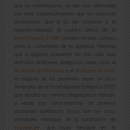
que las interneuronas se ven más afectadas
por esta haploinsuficiencia que las neuronas
excitadoras, que a su vez conduce a la
hiperexcitabilidad. El cuadro clínico de la
encefalopatía STXBP1
siempre ha sido confuso
para la comunidad de la epilepsia. Mientras
que a algunos pacientes les han sido bien
definidos síndromes epilépticos, tales como el
Síndrome de Ohtahara
o el
Síndrome de West
,
la mayoría de los pacientes tienen un Inicio
Temprano de la Encefalopatía Epiléptica (ITEE)
que desafía los criterios diagnósticos clásicos,
a veces con características de diversos
síndromes epilépticos. Estos son los cinco
principales mensajes de la publicación de
Stamberger
que hace hincapié en la