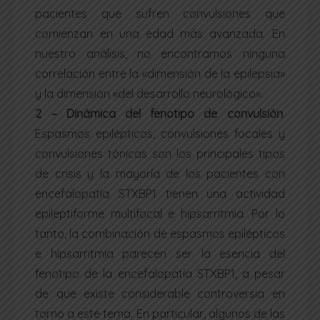
pacientes que sufren convulsiones que
comienzan en una edad más avanzada. En
nuestro análisis, no encontramos ninguna
correlación entre la «dimensión de la epilepsia»
y la dimensión «del desarrollo neurológico».
2 –
Dinámica del fenotipo de convulsión
.
Espasmos epilépticos, convulsiones focales y
convulsiones tónicas son los principales tipos
de crisis y la mayoría de los pacientes con
encefalopatía STXBP1 tienen una actividad
epileptiforme multifocal e hipsarritmia. Por lo
tanto, la combinación de espasmos epilépticos
e hipsarritmia parecen ser la esencia del
fenotipo de la encefalopatía STXBP1, a pesar
de que existe considerable controversia en
torno a este tema. En particular, algunos de las