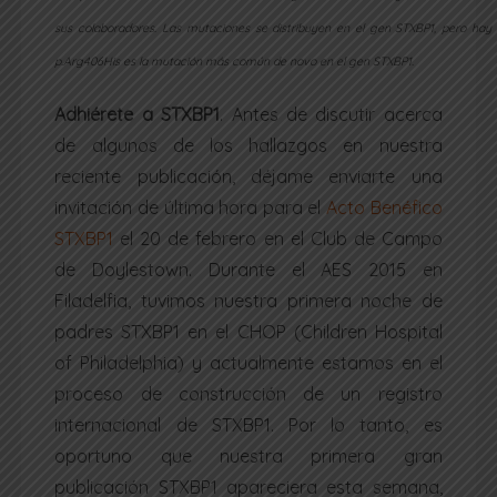
sus colaboradores. Las mutaciones se distribuyen en el gen STXBP1, pero hay
p.Arg406His es la mutación más común de novo en el gen STXBP1.
Adhiérete a STXBP1
. Antes de discutir acerca
de algunos de los hallazgos en nuestra
reciente publicación, déjame enviarte una
invitación de última hora para el
Acto Benéfico
STXBP1
el 20 de febrero en el Club de Campo
de Doylestown. Durante el AES 2015 en
Filadelfia, tuvimos nuestra primera noche de
padres STXBP1 en el CHOP (Children Hospital
of Philadelphia) y actualmente estamos en el
proceso de construcción de un registro
internacional de STXBP1. Por lo tanto, es
oportuno que nuestra primera gran
publicación STXBP1 apareciera esta semana,