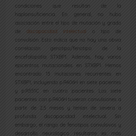
condiciones que resultan de la
haploinsuficiencia. En general, no hubo
asociación entre el tipo de mutación y grado
de
discapacidad intelectual
o tipo de
convulsión. Esto indica que no hay una obvia
correlación genotipo/fenotipo de la
encefalopatía STXBP1. Además, hay varios
epicentros mutacionales en STXBP1. Hemos
encontrado 13 mutaciones recurrentes en
STXBP1, incluyendo p.R406H en siete pacientes
y p.R551C en cuatro pacientes. Los siete
pacientes con p.R406H tuvieron convulsiones a
partir de 2,5 meses y tenían de severa a
profunda discapacidad intelectual. Sin
embargo, el rango de fenotipos convulsivos y
desarrollo neurológico resultante es más