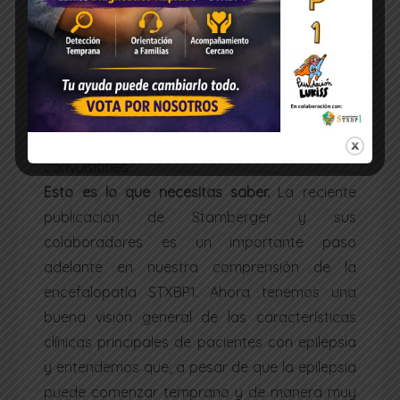
difícil. Utilizando la misma metodología,
llegamos a una frecuencia de población de 1:
91.000. Esto, sin embargo, no toma en cuenta
los pacientes con crisis leves que no han sido
incluidos en la prueba y no da cuenta de los
pacientes con STXBP1 que no presentan
convulsiones.
Esto es lo que necesitas saber.
La reciente
publicación de Stamberger y sus
colaboradores es un importante paso
adelante en nuestra comprensión de la
encefalopatía STXBP1. Ahora tenemos una
buena visión general de las características
clínicas principales de pacientes con epilepsia
y entendemos que, a pesar de que la epilepsia
puede comenzar temprano y de manera muy