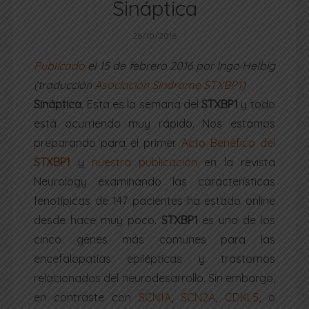
Sináptica
26/10/2016
Publicado
el 15 de febrero 2016 por Ingo Helbig
(traducción
Asociación Síndrome STXBP1
)
Sináptica
.
Esta es la semana del
STXBP1
y todo
está ocurriendo muy rápido. Nos estamos
preparando para el primer
Acto Benéfico del
STXBP1
y
nuestra publicación
en la revista
Neurology examinando las características
fenotípicas de 147 pacientes ha estado online
desde hace muy poco.
STXBP1
es uno de los
cinco genes más comunes para las
encefalopatías epilépticas y trastornos
relacionados del neurodesarrollo. Sin embargo,
en contraste con
SCN1A
,
SCN2A
,
CDKL5
, o