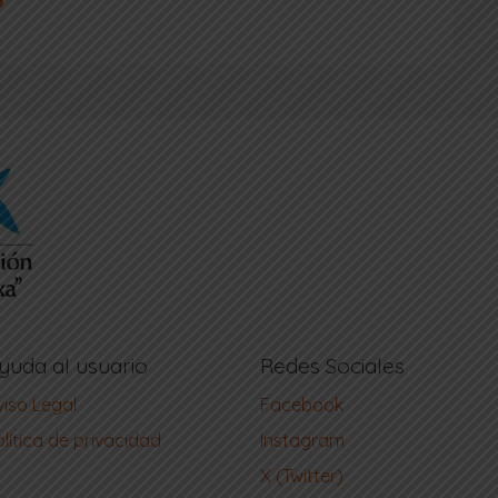
yuda al usuario
Redes Sociales
viso Legal
Facebook
lítica de privacidad
Instagram
X (Twitter)