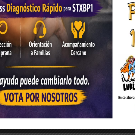
10/12/2016
Identificación molecular de
polimorfismos (SNPs)
patogénicos en el gen
STXBP1 mediante
procedimientos
computacionales [Reseña]
15/04/2020
 no será publicada.
Los campos obligatorios están