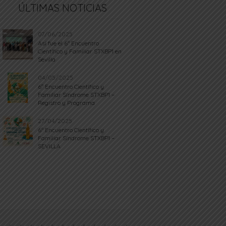
ÚLTIMAS NOTICIAS
07/06/2025
Así fue el 6º Encuentro
Científico y Familiar STXBP1 en
Sevilla
04/05/2025
6º Encuentro Científico y
Familiar Síndrome STXBP1 –
Registro y Programa
27/04/2025
6º Encuentro Científico y
Familiar Síndrome STXBP1 –
SEVILLA