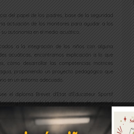
cia del papel de los padres, base de la seguridad
aria actuación de los monitores para ayudar a los
r su autonomía en el medio acuático.
icados a la integración de los niños con alguna
des acuáticas, encontramos explicación a lo que
s, cómo desarrollar las competencias motrices
l agua, proponiendo un proyecto pedagógico que
ario en un entorno adecuado.
see el diploma Brevet d’Etat d’Éducateur Sportif
tación y ha recibido la medalla de oro de Juventud
adora de la Fédération des Activités dÉvil et de
tora en distintos organismos oficiales de su país,
de Natación, además de autora de varios libros y