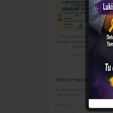
6º Encuentro Científico y
Familiar Síndrome STXBP1 –
SEVILLA
27/04/2025
Deja una respuesta
Tu dirección de correo electrónico
marcados con
*
Comentario
*