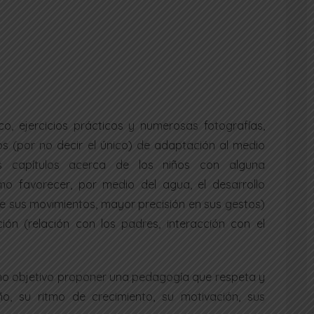
o, ejercicios prácticos y numerosas fotografías,
os (por no decir el único) de adaptación al medio
os capítulos acerca de los niños con alguna
mo favorecer, por medio del agua, el desarrollo
de sus movimientos, mayor precisión en sus gestos)
ción (relación con los padres, interacción con el
como objetivo proponer una pedagogía que respeta y
ño, su ritmo de crecimiento, su motivación, sus