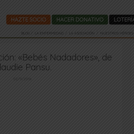
HAZTE SOCIO
HACER DONATIVO
LOTERÍ
BLOG
LA ENFERMEDAD
LA ASOCIACIÓN
NUESTROS HÉROES
ón: «Bebés Nadadores», de
laudie Pansu.
02/11/2016