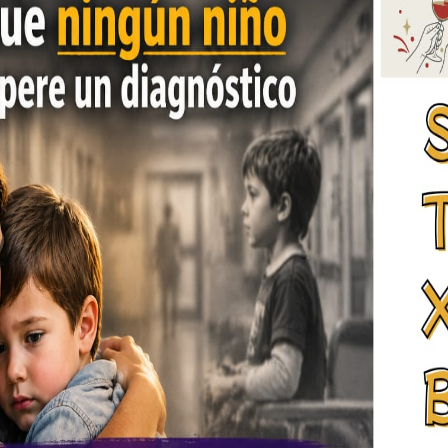
u experiencia de más de 40 años de actividad y de
.
POST SIGUIENTE
La mejor terapia: El cariño de sus
padres
La importancia de tener
uantos más socios mejor