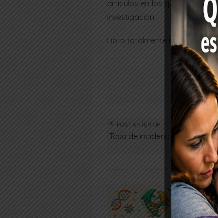
artículos en los que plasma s
investigación.
Libro totalmente recomendado
POST ANTERIOR
Tasa de incidencia STXBP1
c