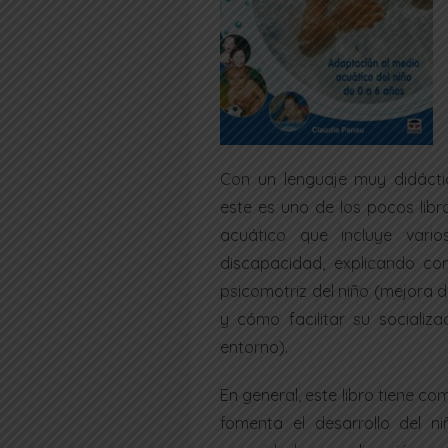
Con un lenguaje muy didáctic
este es uno de los pocos libr
acuático que incluye vari
discapacidad, explicando co
psicomotriz del niño (mejora 
y cómo facilitar su socializa
entorno).
En general, este libro tiene 
fomenta el desarrollo del ni