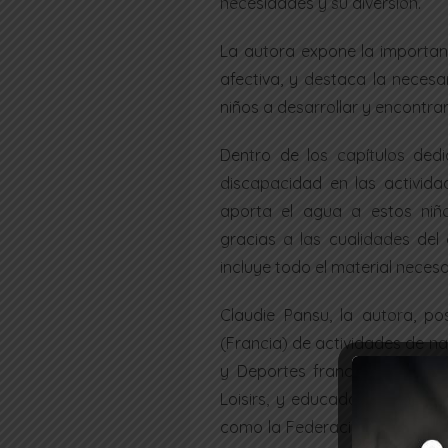
necesidades y su diversión.
La autora expone la importan
afectiva, y destaca la neces
niños a desarrollar y encontra
Dentro de los capítulos ded
discapacidad en las activida
aporta el agua a estos niño
gracias a las cualidades de
incluye todo el material neces
Claudie Pansu, la autora, po
(Francia) de actividades de na
y Deportes francesa. Es fund
Loisirs, y educadora e instruc
como la Federación Francesa 